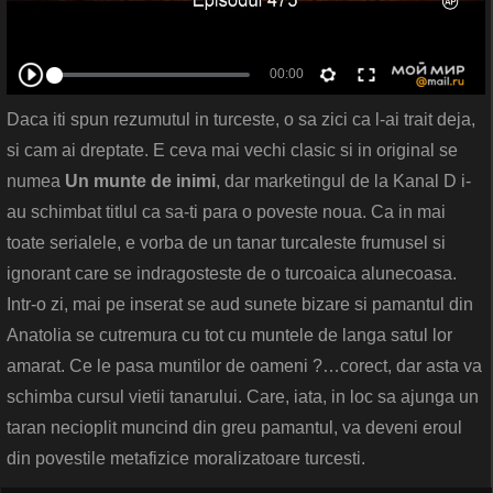
Daca iti spun rezumutul in turceste, o sa zici ca l-ai trait deja,
si cam ai dreptate. E ceva mai vechi clasic si in original se
numea
Un munte de inimi
, dar marketingul de la Kanal D i-
au schimbat titlul ca sa-ti para o poveste noua. Ca in mai
toate serialele, e vorba de un tanar turcaleste frumusel si
ignorant care se indragosteste de o turcoaica alunecoasa.
Intr-o zi, mai pe inserat se aud sunete bizare si pamantul din
Anatolia se cutremura cu tot cu muntele de langa satul lor
amarat. Ce le pasa muntilor de oameni ?…corect, dar asta va
schimba cursul vietii tanarului. Care, iata, in loc sa ajunga un
taran necioplit muncind din greu pamantul, va deveni eroul
din povestile metafizice moralizatoare turcesti.