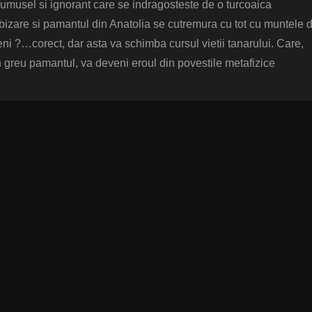
frumusel si ignorant care se indragosteste de o turcoaica
 bizare si pamantul din Anatolia se cutremura cu tot cu muntele 
ni ?…corect, dar asta va schimba cursul vietii tanarului. Care,
n greu pamantul, va deveni eroul din povestile metafizice