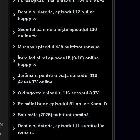
La marginea lumii episodul 129 online tv
Destin și datorie, episodul 12 online
happy tv
Secretul care ne unește episodul 130
online tv
Mireasa episodul 428 subtitrat romana
Între iad și rai episodul 5 (9-10) online
happy tv
Jurământ pentru o viață episodul 110
Acasă TV online
O dragoste episodul 116 sezonul 3 TV
Pe mâini bune episodul 51 online Kanal D
Soulm8te (2026) subtitrat română
al
Destin și datorie, episodul 11 subtitrat în
română
n