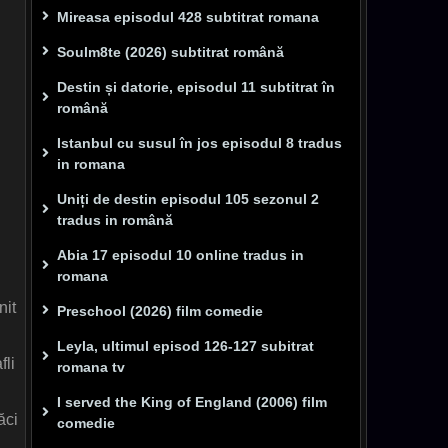
Mireasa episodul 428 subtitrat romana
Soulm8te (2026) subtitrat română
Destin și datorie, episodul 11 subtitrat în
română
Istanbul cu susul în jos episodul 8 tradus
in romana
Uniți de destin episodul 105 sezonul 2
tradus in română
Abia 17 episodul 10 online tradus in
romana
nit
Preschool (2026) film comedie
Leyla, ultimul episod 126-127 subitrat
fli
romana tv
I served the King of England (2006) film
ăci
comedie