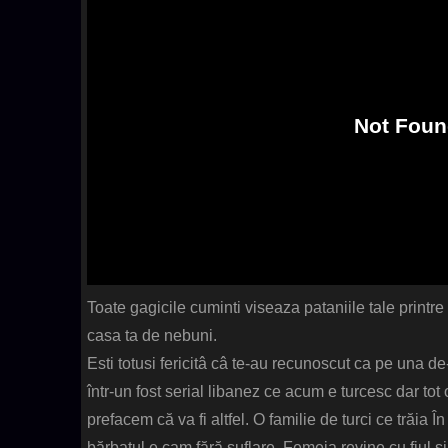
Toate gagicile cuminti viseaza pataniile tale printre
casa ta de nebuni.
Esti totusi fericitâ câ te-au recunoscut ca pe una de-
într-un fost serial libanez ce acum e turcesc dar to
prefacem că va fi altfel. O familie de turci ce trăia
bărbatul e cam fără suflare. Femeia revine cu fiul și