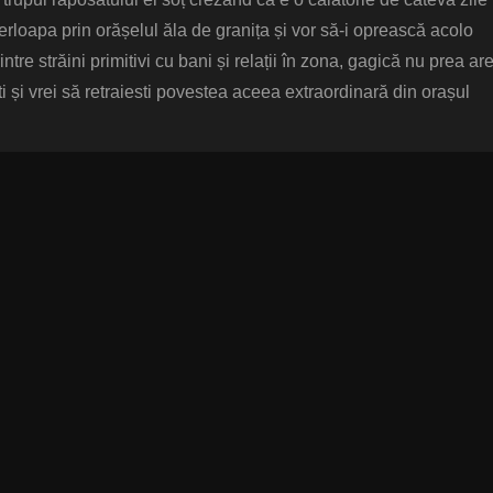
erloapa prin orășelul ăla de granița și vor să-i oprească acolo
intre străini primitivi cu bani și relații în zona, gagică nu prea ar
 și vrei să retraiesti povestea aceea extraordinară din orașul