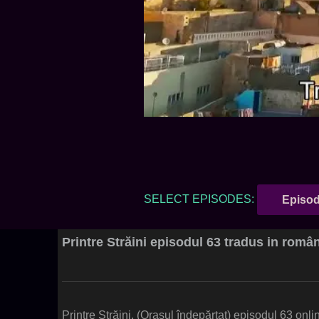
SELECT EPISODES:
Episod
Printre Străini episodul 63 tradus in româ
Printre Străini, (Orașul îndepărtat) episodul 63 onli