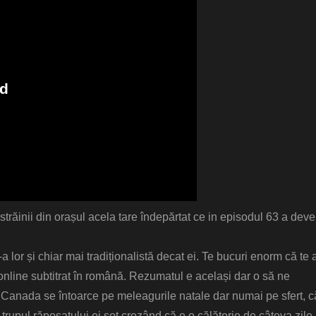
 străinii din orașul acela tare îndepărtat ce in episodul 63 a deve
a lor și chiar mai tradiționalistă decat ei. Te bucuri enorm că te a
t online subtitrat în română. Rezumatul e același dar o să ne
 În Canada se întoarce pe meleagurile natale dar numai pe sfert, c
 trupul răposatului ei soț crezând că e o călătorie de câteva zile