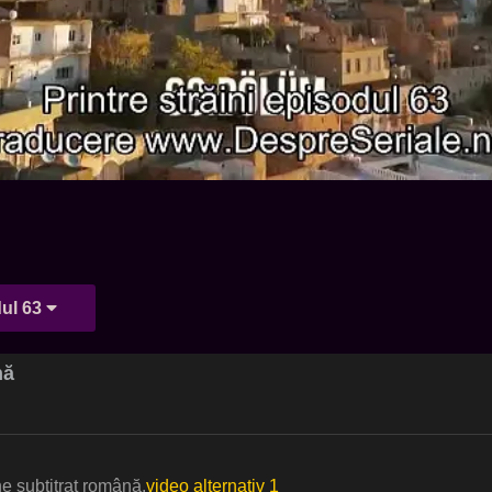
ul 63
nă
ne subtitrat română.
video alternativ 1