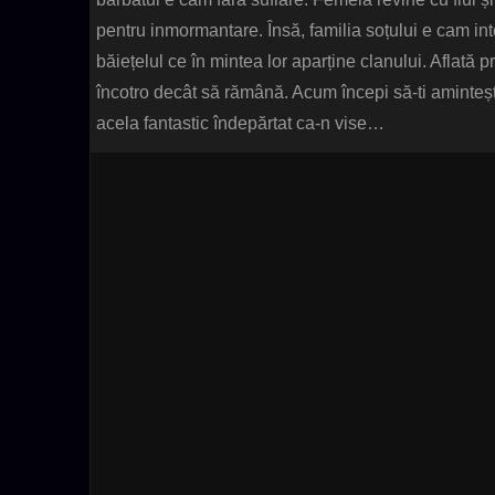
pentru inmormantare. Însă, familia soțului e cam int
băiețelul ce în mintea lor aparține clanului. Aflată pr
încotro decât să rămână. Acum începi să-ti amintești
acela fantastic îndepărtat ca-n vise…