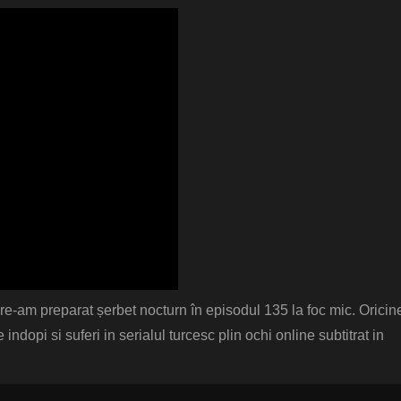
e-am preparat șerbet nocturn în episodul 135 la foc mic. Oricine
ndopi si suferi in serialul turcesc plin ochi online subtitrat in