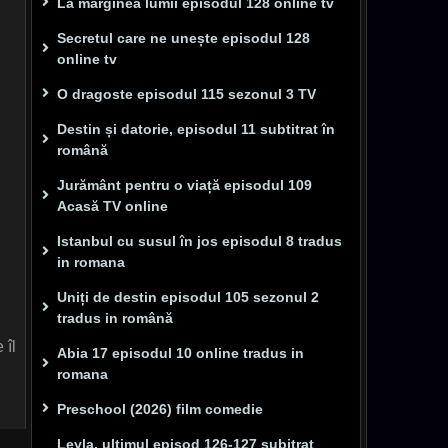
La marginea lumii episodul 128 online tv
Secretul care ne unește episodul 128
online tv
O dragoste episodul 115 sezonul 3 TV
Destin și datorie, episodul 11 subtitrat în
română
Jurământ pentru o viață episodul 109
Acasă TV online
Istanbul cu susul în jos episodul 8 tradus
in romana
Uniți de destin episodul 105 sezonul 2
tradus in română
 îl
Abia 17 episodul 10 online tradus in
romana
Preschool (2026) film comedie
Leyla, ultimul episod 126-127 subitrat