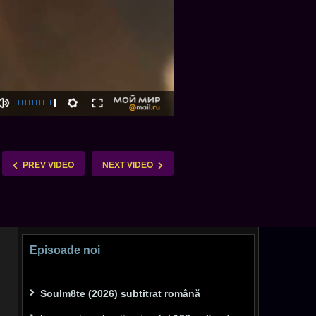
PREV VIDEO
NEXT VIDEO
Episoade noi
Soulm8te (2026) subtitrat română