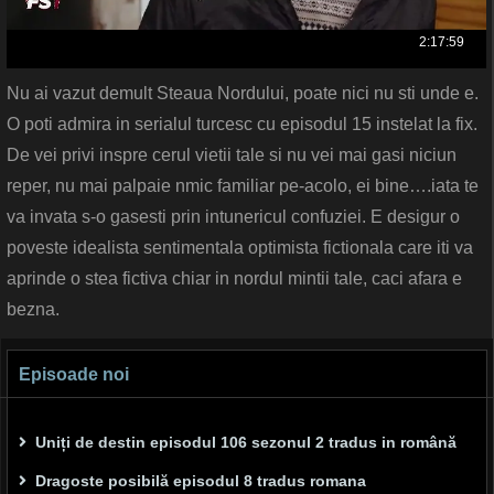
Nu ai vazut demult Steaua Nordului, poate nici nu sti unde e.
O poti admira in serialul turcesc cu episodul 15 instelat la fix.
De vei privi inspre cerul vietii tale si nu vei mai gasi niciun
reper, nu mai palpaie nmic familiar pe-acolo, ei bine….iata te
va invata s-o gasesti prin intunericul confuziei. E desigur o
poveste idealista sentimentala optimista fictionala care iti va
aprinde o stea fictiva chiar in nordul mintii tale, caci afara e
bezna.
Episoade noi
Uniți de destin episodul 106 sezonul 2 tradus in română
Dragoste posibilă episodul 8 tradus romana