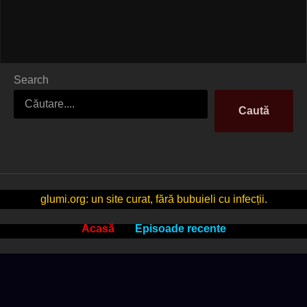
Search
Caută
glumi.org: un site curat, fără bubuieli cu infecții.
Acasă
Episoade recente