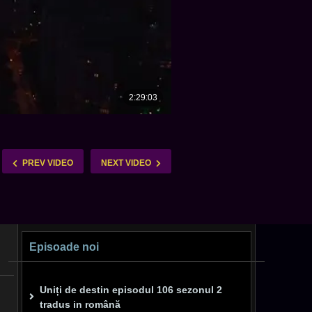
PREV VIDEO
NEXT VIDEO
Episoade noi
Uniți de destin episodul 106 sezonul 2
tradus in română