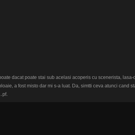
poate dacat poate stai sub acelasi acoperis cu scenerista, lasa-
oaie, a fost misto dar mi s-a luat. Da, simtti ceva atunci cand st
…pf.