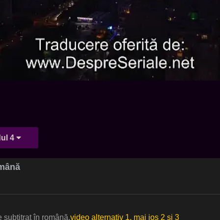
ul 4
omână
 subtitrat în română.
video alternativ 1, mai jos 2 si 3