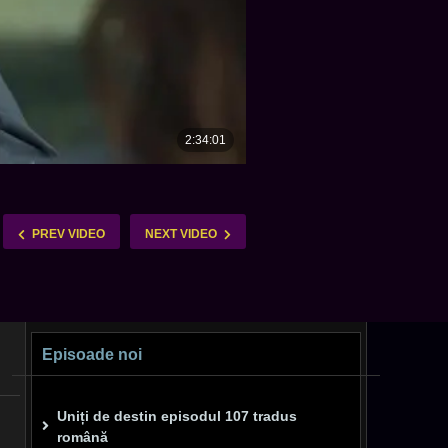
PREV VIDEO
NEXT VIDEO
Episoade noi
Uniți de destin episodul 107 tradus
română