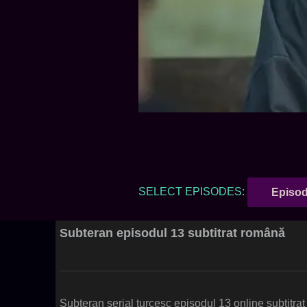
SELECT EPISODES:
Episod
Subteran episodul 13 subtitrat română
Subteran serial turcesc episodul 13 online subtitrat