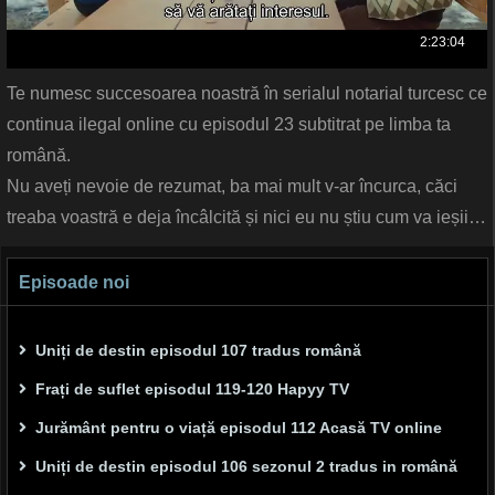
Te numesc succesoarea noastră în serialul notarial turcesc ce
continua ilegal online cu episodul 23 subtitrat pe limba ta
română.
Nu aveți nevoie de rezumat, ba mai mult v-ar încurca, căci
treaba voastră e deja încâlcită și nici eu nu știu cum va ieșii…
Episoade noi
Uniți de destin episodul 107 tradus română
Frați de suflet episodul 119-120 Hapyy TV
Jurământ pentru o viață episodul 112 Acasă TV online
Uniți de destin episodul 106 sezonul 2 tradus in română