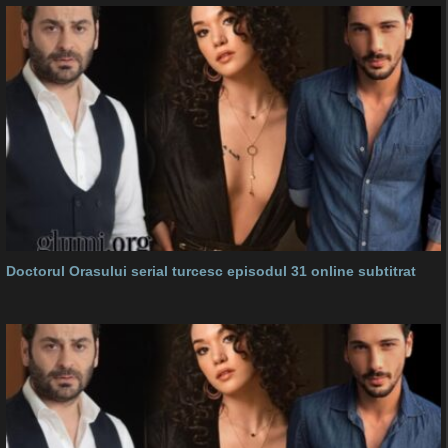
Doctorul Orasului serial turcesc episodul 31 online subtitrat