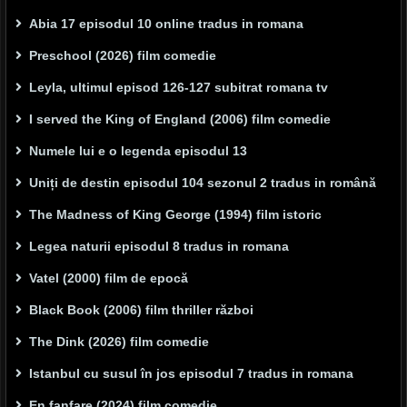
Abia 17 episodul 10 online tradus in romana
Preschool (2026) film comedie
Leyla, ultimul episod 126-127 subitrat romana tv
I served the King of England (2006) film comedie
Numele lui e o legenda episodul 13
Uniți de destin episodul 104 sezonul 2 tradus in română
The Madness of King George (1994) film istoric
Legea naturii episodul 8 tradus in romana
Vatel (2000) film de epocă
Black Book (2006) film thriller război
The Dink (2026) film comedie
Istanbul cu susul în jos episodul 7 tradus in romana
En fanfare (2024) film comedie