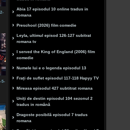
Abia 17 episodul 10 online tradus in
2-
romana
Preschool (2026) film comedie
Leyla, ultimul episod 126-127 subitrat
romana tv
I served the King of England (2006) film
comedie
Numele lui e o legenda episodul 13
Frați de suflet episodul 117-118 Hapyy TV
-5-
Mireasa episodul 427 subtitrat romana
Uniți de destin episodul 104 sezonul 2
tradus in română
Dragoste posibilă episodul 7 tradus
romana