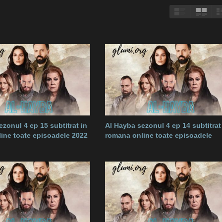
zonul 4 ep 15 subtitrat in
Al Hayba sezonul 4 ep 14 subtitrat
ine toate episoadele 2022
romana online toate episoadele