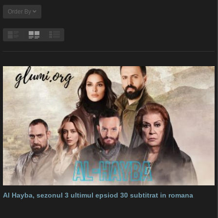
Order By
Al Hayba, sezonul 3 ultimul epsiod 30 subtitrat in romana