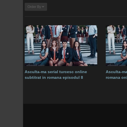
Order By
Asculta-ma serial turcesc online
Asculta-ma 
subtitrat in romana episodul 8
romana onl