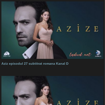
Aziz episodul 27 subtitrat romana Kanal D