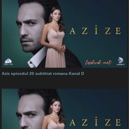
Aziz episodul 20 subtitrat romana Kanal D