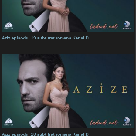
Aziz episodul 19 subtitrat romana Kanal D
Aziz episodul 18 subtitrat romana Kanal D