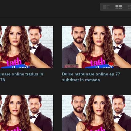
unare online tradus in
Dulce razbunare online ep 77
 78
subtitrat in romana