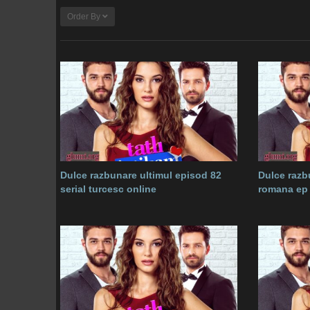
Order By
Dulce razbunare ultimul episod 82
Dulce razb
serial turcesc online
romana ep