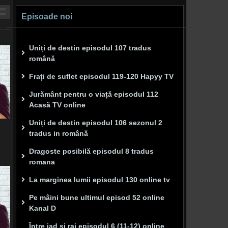
Episoade noi
Uniți de destin episodul 107 tradus
română
Frați de suflet episodul 119-120 Hapyy TV
Jurământ pentru o viață episodul 112
Acasă TV online
Uniți de destin episodul 106 sezonul 2
tradus in română
Dragoste posibilă episodul 8 tradus
romana
La marginea lumii episodul 130 online tv
Pe mâini bune ultimul episod 52 online
Kanal D
Între iad și rai episodul 6 (11-12) online