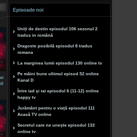
Episoade noi
Uniți de destin episodul 106 sezonul 2
tradus in română
Dragoste posibilă episodul 8 tradus
romana
La marginea lumii episodul 130 online tv
Pe mâini bune ultimul episod 52 online
at
Kanal D
50
Între iad și rai episodul 6 (11-12) online
happy tv
Jurământ pentru o viață episodul 111
Acasă TV online
Secretul care ne unește episodul 132
online tv