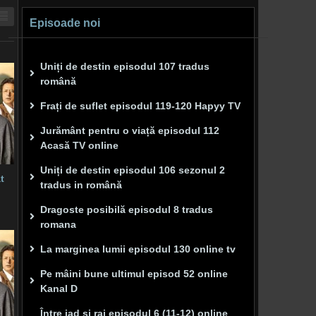
Episoade noi
Uniți de destin episodul 107 tradus
română
Frați de suflet episodul 119-120 Hapyy TV
Jurământ pentru o viață episodul 112
Acasă TV online
Uniți de destin episodul 106 sezonul 2
t
tradus in română
Dragoste posibilă episodul 8 tradus
romana
La marginea lumii episodul 130 online tv
Pe mâini bune ultimul episod 52 online
Kanal D
Între iad și rai episodul 6 (11-12) online