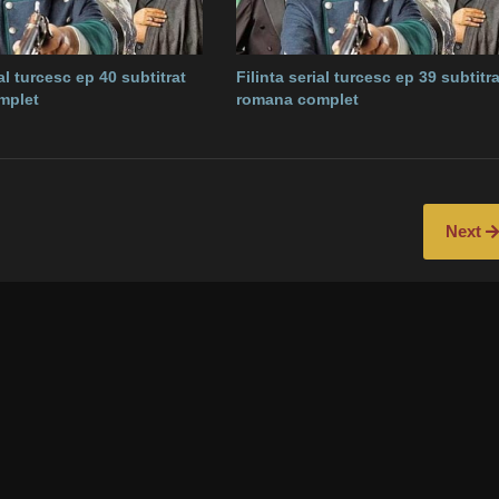
ial turcesc ep 40 subtitrat
Filinta serial turcesc ep 39 subtitra
mplet
romana complet
Next