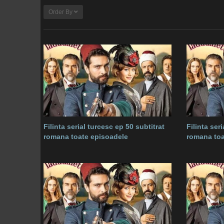
Order By
Filinta serial turcesc ep 50 subtitrat
Filinta ser
romana toate episoadele
romana toa