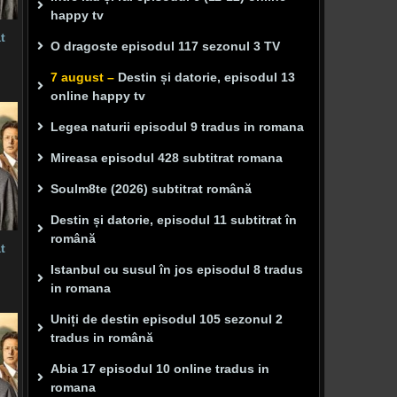
happy tv
t
O dragoste episodul 117 sezonul 3 TV
7 august –
Destin și datorie, episodul 13
online happy tv
Legea naturii episodul 9 tradus in romana
Mireasa episodul 428 subtitrat romana
Soulm8te (2026) subtitrat română
Destin și datorie, episodul 11 subtitrat în
română
t
Istanbul cu susul în jos episodul 8 tradus
in romana
Uniți de destin episodul 105 sezonul 2
tradus in română
Abia 17 episodul 10 online tradus in
romana