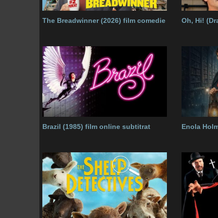
The Breadwinner (2026) film comedie
Oh, Hi! (D
Brazil (1985) film online subtitrat
Enola Holm