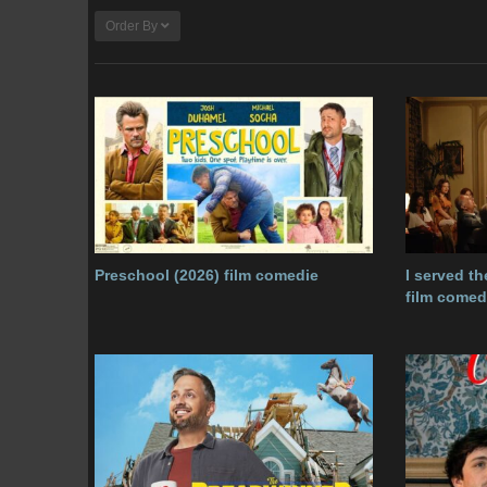
Order By
Preschool (2026) film comedie
I served t
film comed