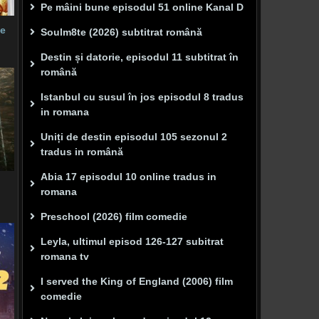
Pe mâini bune episodul 51 online Kanal D
ie
Soulm8te (2026) subtitrat română
Destin și datorie, episodul 11 subtitrat în
română
Istanbul cu susul în jos episodul 8 tradus
in romana
Uniți de destin episodul 105 sezonul 2
tradus in română
Abia 17 episodul 10 online tradus in
romana
Preschool (2026) film comedie
Leyla, ultimul episod 126-127 subitrat
romana tv
I served the King of England (2006) film
comedie