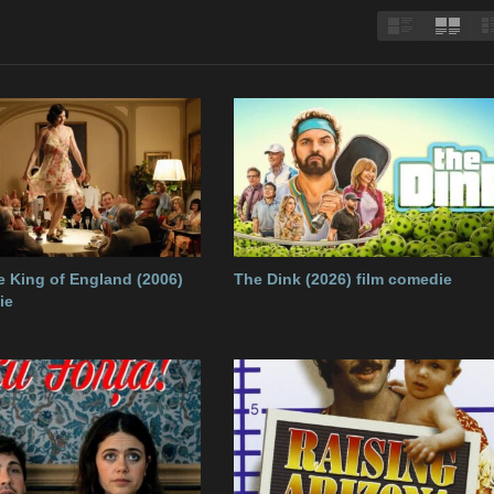
he King of England (2006)
The Dink (2026) film comedie
ie