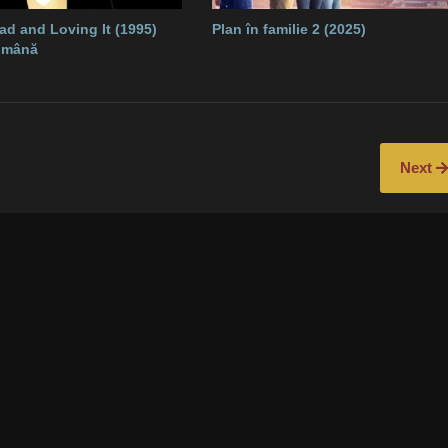
ad and Loving It (1995)
Plan în familie 2 (2025)
română
Next