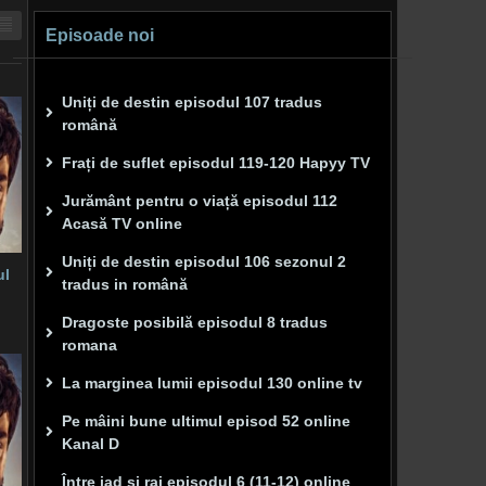
Episoade noi
Uniți de destin episodul 107 tradus
română
Frați de suflet episodul 119-120 Hapyy TV
Jurământ pentru o viață episodul 112
Acasă TV online
Uniți de destin episodul 106 sezonul 2
ul
tradus in română
Dragoste posibilă episodul 8 tradus
romana
La marginea lumii episodul 130 online tv
Pe mâini bune ultimul episod 52 online
Kanal D
Între iad și rai episodul 6 (11-12) online