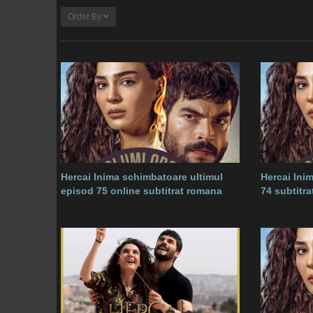
Order By
Hercai Inima schimbatoare ultimul
Hercai Ini
episod 75 online subtitrat romana
74 subtitr