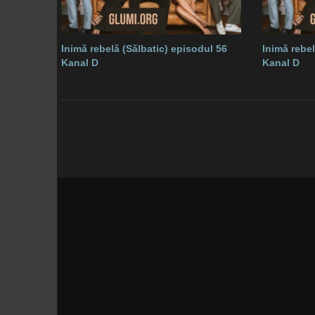
Inimă rebelă (Sălbatic) episodul 56
Inimă rebel
Kanal D
Kanal D