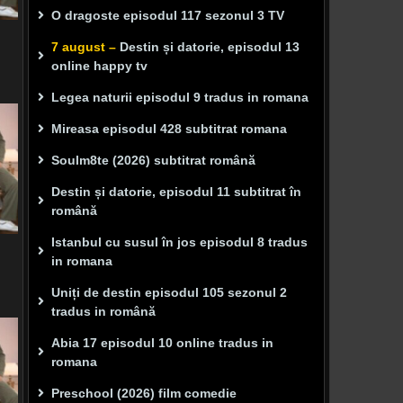
O dragoste episodul 117 sezonul 3 TV
7 august –
Destin și datorie, episodul 13
online happy tv
Legea naturii episodul 9 tradus in romana
Mireasa episodul 428 subtitrat romana
Soulm8te (2026) subtitrat română
Destin și datorie, episodul 11 subtitrat în
română
Istanbul cu susul în jos episodul 8 tradus
in romana
Uniți de destin episodul 105 sezonul 2
tradus in română
Abia 17 episodul 10 online tradus in
romana
Preschool (2026) film comedie