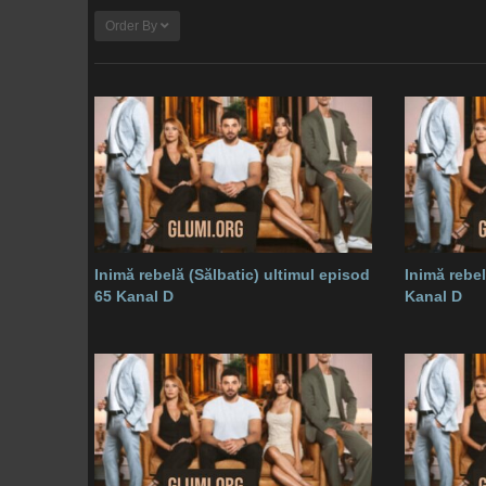
Order By
Inimă rebelă (Sălbatic) ultimul episod
Inimă rebel
65 Kanal D
Kanal D