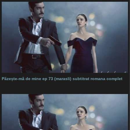
Păzește-mă de mine ep 73 (marasli) subtitrat romana complet