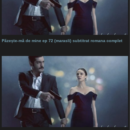
Păzește-mă de mine ep 72 (marasli) subtitrat romana complet