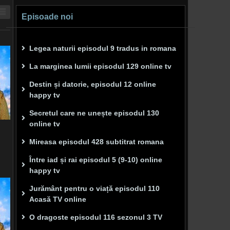
Episoade noi
Legea naturii episodul 9 tradus in romana
La marginea lumii episodul 129 online tv
Destin și datorie, episodul 12 online
happy tv
Secretul care ne unește episodul 130
online tv
Mireasa episodul 428 subtitrat romana
Între iad și rai episodul 5 (9-10) online
happy tv
Jurământ pentru o viață episodul 110
Acasă TV online
O dragoste episodul 116 sezonul 3 TV