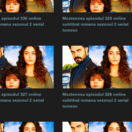
 episodul 330 online
Mostenirea episodul 329 online
omana sezonul 2 serial
subtitrat romana sezonul 2 serial
turcesc
 episodul 327 online
Mostenirea episodul 326 online
omana sezonul 2 serial
subtitrat romana sezonul 2 serial
turcesc