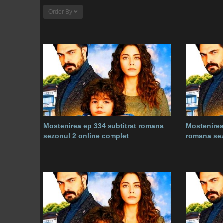
Order By
Mostenirea ep 334 subtitrat romana
Mostenirea
sezonul 2 online complet
romana sez