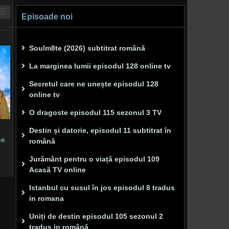
Episoade noi
Soulm8te (2026) subtitrat română
La marginea lumii episodul 128 online tv
Secretul care ne unește episodul 128
online tv
O dragoste episodul 115 sezonul 3 TV
Destin și datorie, episodul 11 subtitrat în
ne
română
Jurământ pentru o viață episodul 109
Acasă TV online
Istanbul cu susul în jos episodul 8 tradus
in romana
Uniți de destin episodul 105 sezonul 2
tradus in română