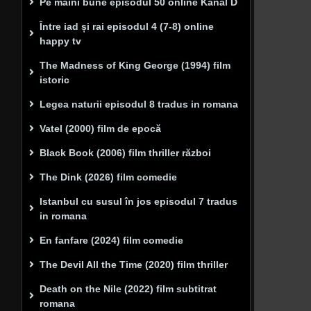
Pe mâini bune episodul 50 online Kanal D
Între iad și rai episodul 4 (7-8) online
happy tv
The Madness of King George (1994) film
istoric
Legea naturii episodul 8 tradus in romana
Vatel (2000) film de epocă
Black Book (2006) film thriller război
The Dink (2026) film comedie
Istanbul cu susul în jos episodul 7 tradus
in romana
En fanfare (2024) film comedie
The Devil All the Time (2020) film thriller
Death on the Nile (2022) film subtitrat
romana