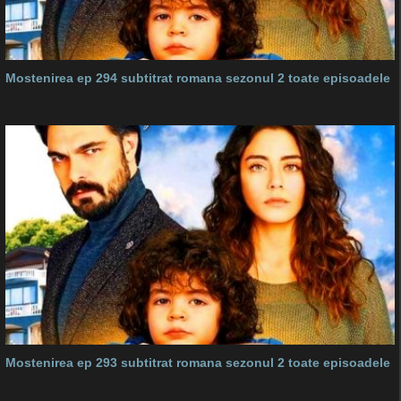
Mostenirea ep 294 subtitrat romana sezonul 2 toate episoadele
Mostenirea ep 293 subtitrat romana sezonul 2 toate episoadele