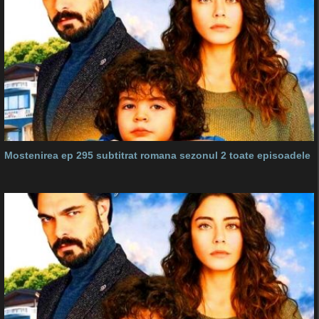
Mostenirea ep 295 subtitrat romana sezonul 2 toate episoadele