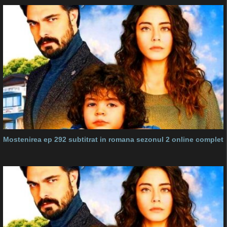
Mostenirea ep 292 subtitrat in romana sezonul 2 online complet