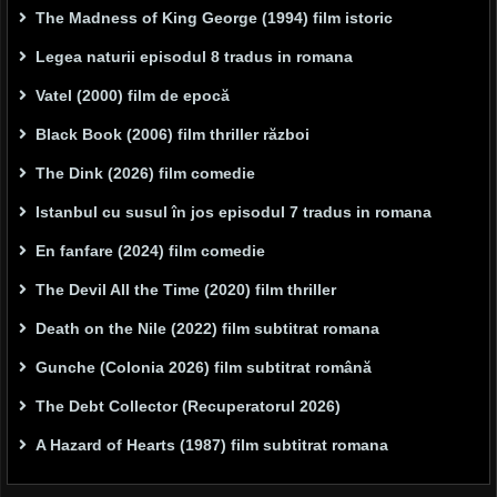
The Madness of King George (1994) film istoric
Legea naturii episodul 8 tradus in romana
Vatel (2000) film de epocă
Black Book (2006) film thriller război
The Dink (2026) film comedie
Istanbul cu susul în jos episodul 7 tradus in romana
En fanfare (2024) film comedie
The Devil All the Time (2020) film thriller
Death on the Nile (2022) film subtitrat romana
Gunche (Colonia 2026) film subtitrat română
The Debt Collector (Recuperatorul 2026)
A Hazard of Hearts (1987) film subtitrat romana