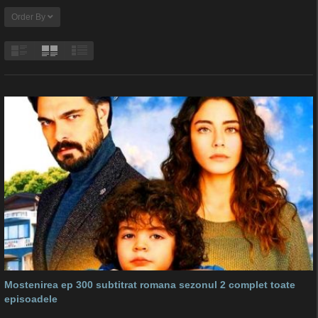
Order By
Mostenirea ep 300 subtitrat romana sezonul 2 complet toate
episoadele