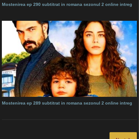
Mostenirea ep 290 subtitrat in romana sezonul 2 online intreg
Mostenirea ep 289 subtitrat in romana sezonul 2 online intreg