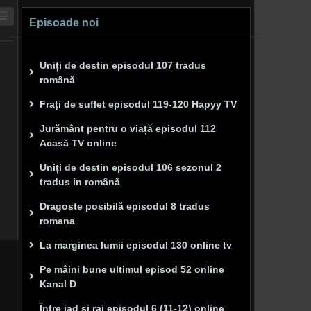
Episoade noi
Uniți de destin episodul 107 tradus
română
Frați de suflet episodul 119-120 Hapyy TV
Jurământ pentru o viață episodul 112
Acasă TV online
Uniți de destin episodul 106 sezonul 2
tradus in română
Dragoste posibilă episodul 8 tradus
romana
La marginea lumii episodul 130 online tv
Pe mâini bune ultimul episod 52 online
Kanal D
Între iad și rai episodul 6 (11-12) online