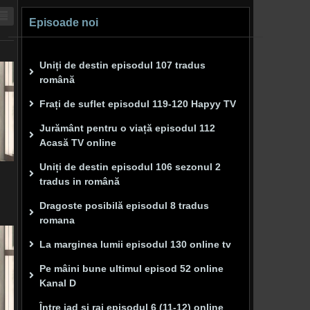
Episoade noi
Uniți de destin episodul 107 tradus
română
Frați de suflet episodul 119-120 Hapyy TV
Jurământ pentru o viață episodul 112
Acasă TV online
Uniți de destin episodul 106 sezonul 2
tradus in română
Dragoste posibilă episodul 8 tradus
romana
La marginea lumii episodul 130 online tv
Pe mâini bune ultimul episod 52 online
Kanal D
Între iad și rai episodul 6 (11-12) online