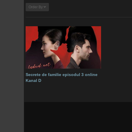
Order By
Secrete de familie episodul 3 online
Kanal D