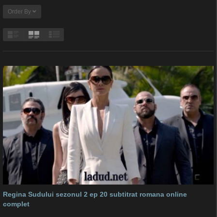
Order By
Regina Sudului sezonul 2 ep 20 subtitrat romana online
complet