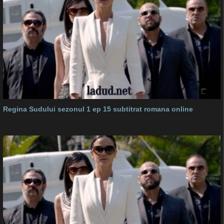
Regina Sudului sezonul 1 ep 15 subtitrat romana online