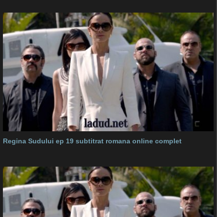
Regina Sudului ep 19 subtitrat romana online complet