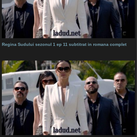
Regina Sudului sezonul 1 ep 11 subtitrat in romana complet