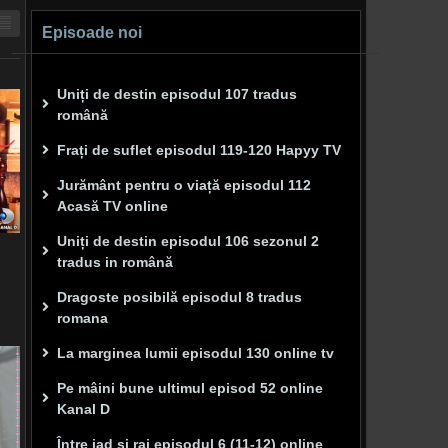
Episoade noi
Uniți de destin episodul 107 tradus
română
Frați de suflet episodul 119-120 Hapyy TV
Jurământ pentru o viață episodul 112
Acasă TV online
Uniți de destin episodul 106 sezonul 2
tradus in română
Dragoste posibilă episodul 8 tradus
romana
La marginea lumii episodul 130 online tv
Pe mâini bune ultimul episod 52 online
Kanal D
Între iad și rai episodul 6 (11-12) online