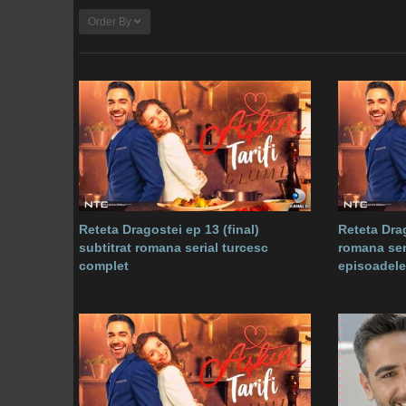
Order By
Reteta Dragostei ep 13 (final)
Reteta Drag
subtitrat romana serial turcesc
romana ser
complet
episoadele