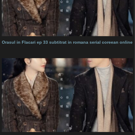
Orasul in Flacari ep 33 subtitrat in romana serial coreean online