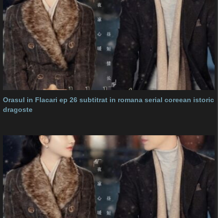
Orasul in Flacari ep 26 subtitrat in romana serial coreean istoric
dragoste