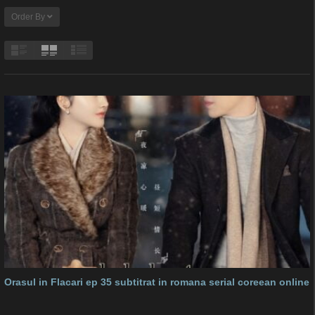
Order By
Orasul in Flacari ep 35 subtitrat in romana serial coreean online