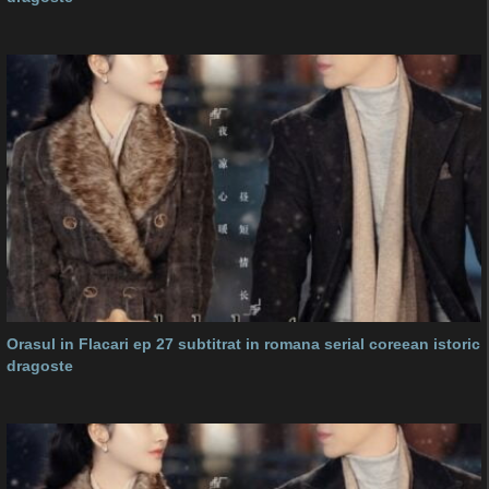
Orasul in Flacari ep 27 subtitrat in romana serial coreean istoric
dragoste