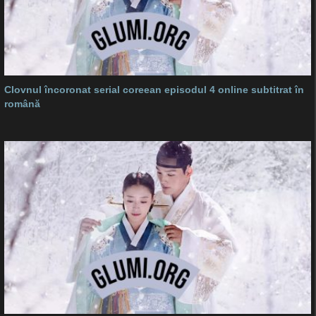
Clovnul încoronat serial coreean episodul 4 online subtitrat în
română