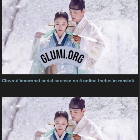
Clovnul încoronat serial coreean ep 5 online tradus în română