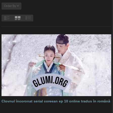
Order By
Clovnul încoronat serial coreean ep 10 online tradus în română