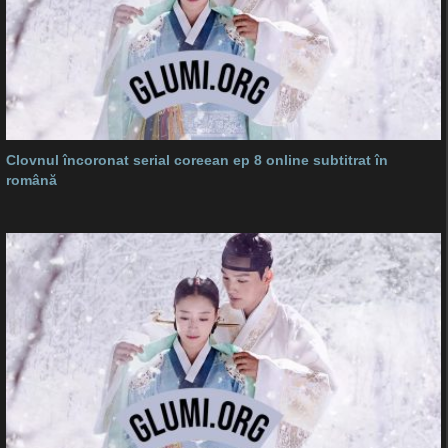
Clovnul încoronat serial coreean ep 8 online subtitrat în
română