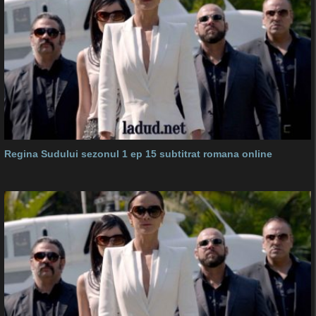
Regina Sudului sezonul 1 ep 15 subtitrat romana online