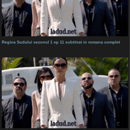
Regina Sudului sezonul 1 ep 11 subtitrat in romana complet