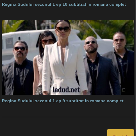
Regina Sudului sezonul 1 ep 10 subtitrat in romana complet
Regina Sudului sezonul 1 ep 9 subtitrat in romana complet