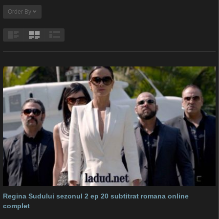
Order By
Regina Sudului sezonul 2 ep 20 subtitrat romana online
complet