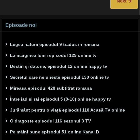
Next
Episoade noi
Legea naturii episodul 9 tradus in romana
La marginea lumii episodul 129 online tv
Destin și datorie, episodul 12 online happy tv
Secretul care ne unește episodul 130 online tv
Mireasa episodul 428 subtitrat romana
Între iad și rai episodul 5 (9-10) online happy tv
Jurământ pentru o viață episodul 110 Acasă TV online
O dragoste episodul 116 sezonul 3 TV
Pe mâini bune episodul 51 online Kanal D