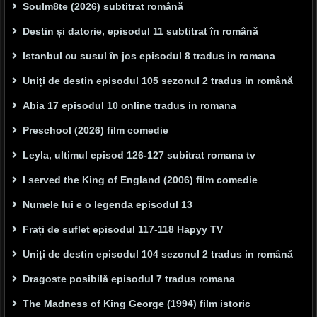
Soulm8te (2026) subtitrat română
Destin și datorie, episodul 11 subtitrat în română
Istanbul cu susul în jos episodul 8 tradus in romana
Uniți de destin episodul 105 sezonul 2 tradus in română
Abia 17 episodul 10 online tradus in romana
Preschool (2026) film comedie
Leyla, ultimul episod 126-127 subitrat romana tv
I served the King of England (2006) film comedie
Numele lui e o legenda episodul 13
Frați de suflet episodul 117-118 Hapyy TV
Uniți de destin episodul 104 sezonul 2 tradus in română
Dragoste posibilă episodul 7 tradus romana
The Madness of King George (1994) film istoric