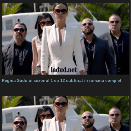
Regina Sudului sezonul 1 ep 12 subtitrat in romana complet