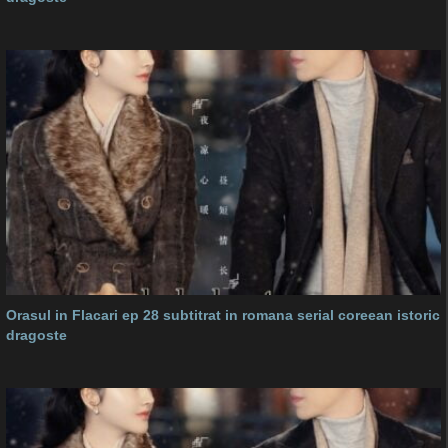
Orasul in Flacari ep 28 subtitrat in romana serial coreean istoric
dragoste