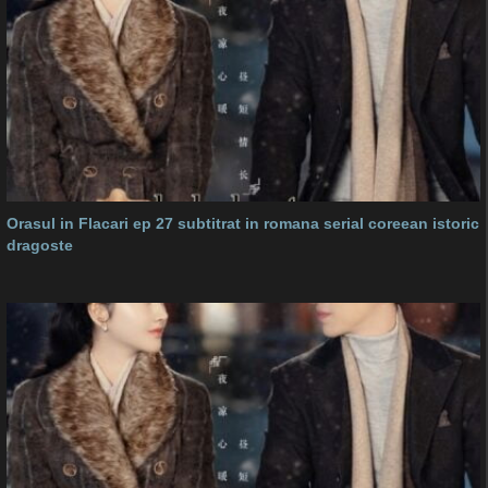
Orasul in Flacari ep 27 subtitrat in romana serial coreean istoric
dragoste