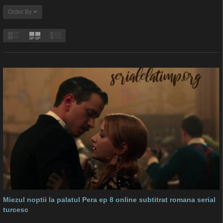
Order By
Miezul noptii la palatul Pera ep 8 online subtitrat romana serial
turcesc