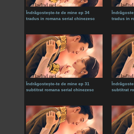
Îndrăgostește-te de mine ep 34
Îndrăgoste
tradus in romana serial chinezesc
tradus in 
Îndrăgostește-te de mine ep 31
Îndrăgoste
subtitrat romana serial chinezesc
subtitrat 