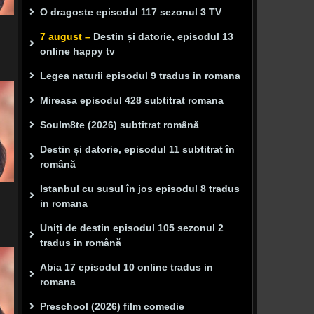
O dragoste episodul 117 sezonul 3 TV
7 august –
Destin și datorie, episodul 13
online happy tv
Legea naturii episodul 9 tradus in romana
Mireasa episodul 428 subtitrat romana
Soulm8te (2026) subtitrat română
Destin și datorie, episodul 11 subtitrat în
română
Istanbul cu susul în jos episodul 8 tradus
in romana
Uniți de destin episodul 105 sezonul 2
tradus in română
Abia 17 episodul 10 online tradus in
romana
Preschool (2026) film comedie