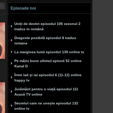
Episoade noi
Uniți de destin episodul 106 sezonul 2
tradus in română
Dragoste posibilă episodul 8 tradus
romana
La marginea lumii episodul 130 online tv
Pe mâini bune ultimul episod 52 online
Kanal D
Între iad și rai episodul 6 (11-12) online
happy tv
Jurământ pentru o viață episodul 111
Acasă TV online
Secretul care ne unește episodul 132
online tv