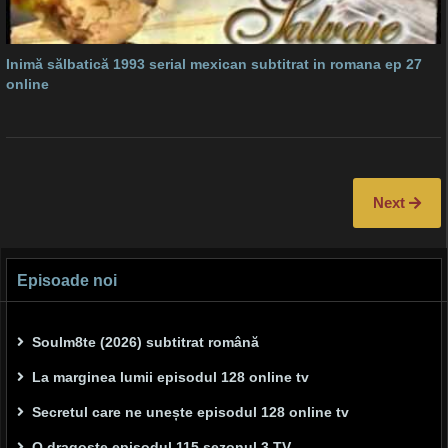
Inimă sălbatică 1993 serial mexican subtitrat in romana ep 27
online
Next
Episoade noi
Soulm8te (2026) subtitrat română
La marginea lumii episodul 128 online tv
Secretul care ne unește episodul 128 online tv
O dragoste episodul 115 sezonul 3 TV