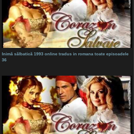
Inimă sălbatică 1993 online tradus in romana toate episoadele
36