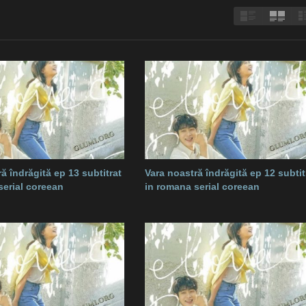
ă îndrăgită ep 13 subtitrat
Vara noastră îndrăgită ep 12 subtit
serial coreean
in romana serial coreean