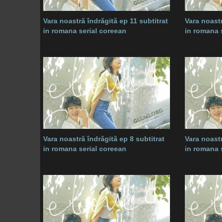
Vara noastră îndrăgită ep 11 subtitrat
Vara noastr
in romana serial coreean
in romana 
Vara noastră îndrăgită ep 8 subtitrat
Vara noastr
in romana serial coreean
in romana 