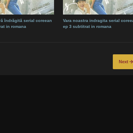
ă îndrăgită serial coreean
Vara noastra indragita serial core
trat in romana
ep 3 subtitrat in romana
Next