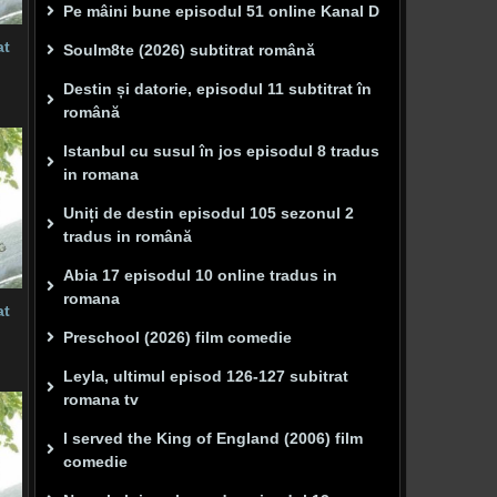
Pe mâini bune episodul 51 online Kanal D
at
Soulm8te (2026) subtitrat română
Destin și datorie, episodul 11 subtitrat în
română
Istanbul cu susul în jos episodul 8 tradus
in romana
Uniți de destin episodul 105 sezonul 2
tradus in română
Abia 17 episodul 10 online tradus in
romana
at
Preschool (2026) film comedie
Leyla, ultimul episod 126-127 subitrat
romana tv
I served the King of England (2006) film
comedie