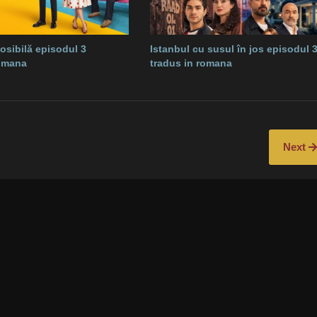
osibilă episodul 3
Istanbul cu susul în jos episodul 
romana
tradus in romana
Next