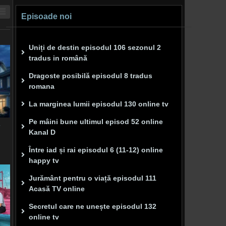
Episoade noi
Uniți de destin episodul 106 sezonul 2
tradus in română
Dragoste posibilă episodul 8 tradus
romana
La marginea lumii episodul 130 online tv
Pe mâini bune ultimul episod 52 online
7
Kanal D
Între iad și rai episodul 6 (11-12) online
happy tv
Jurământ pentru o viață episodul 111
Acasă TV online
Secretul care ne unește episodul 132
online tv