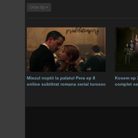
Order By
Miezul noptii la palatul Pera ep 8
Kosem ep 3
online subtitrat romana serial turcesc
complet sez