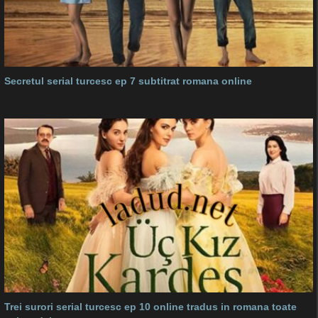
Secretul serial turcesc ep 7 subtitrat romana online
Trei surori serial turcesc ep 10 online tradus in romana toate