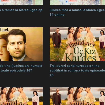
a a ramas la Marea Egee ep
Iubirea mea a ramas la Marea Egee
34 online
e tine (Iubirea are numele
Trei surori serial turcesc online
e toate episodele 167
subtitrat in romana toate episoade
15