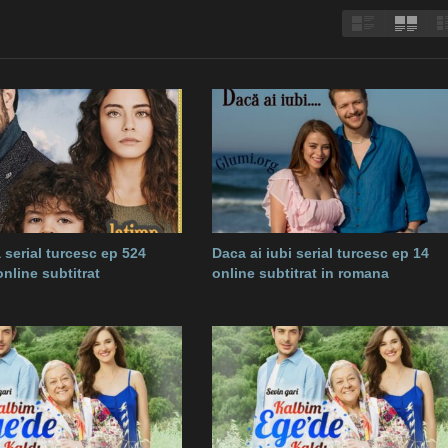
 serial turcesc ep 524
Daca ai iubi serial turcesc ep 14
nline subtitrat
online subtitrat in romana