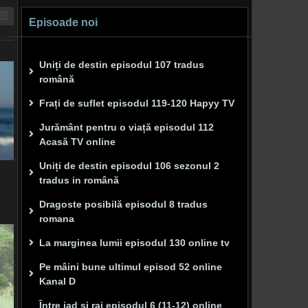
Episoade noi
Uniți de destin episodul 107 tradus
română
Frați de suflet episodul 119-120 Hapyy TV
Jurământ pentru o viață episodul 112
Acasă TV online
Uniți de destin episodul 106 sezonul 2
tradus in română
Dragoste posibilă episodul 8 tradus
romana
La marginea lumii episodul 130 online tv
Pe mâini bune ultimul episod 52 online
Kanal D
Între iad și rai episodul 6 (11-12) online