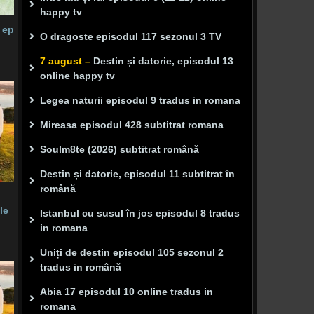
happy tv
 ep
O dragoste episodul 117 sezonul 3 TV
7 august –
Destin și datorie, episodul 13
online happy tv
Legea naturii episodul 9 tradus in romana
Mireasa episodul 428 subtitrat romana
Soulm8te (2026) subtitrat română
Destin și datorie, episodul 11 subtitrat în
română
le
Istanbul cu susul în jos episodul 8 tradus
in romana
Uniți de destin episodul 105 sezonul 2
tradus in română
Abia 17 episodul 10 online tradus in
romana