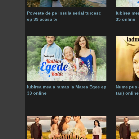
Poveste de pe insula serial turcesc
Iubirea me
ep 39 acasa tv
35 online
Iubirea mea a ramas la Marea Egee ep
Nume pus d
33 online
tau) onlin