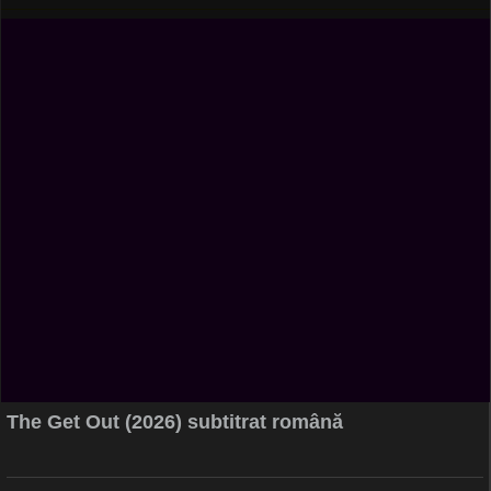
The Get Out (2026) subtitrat română