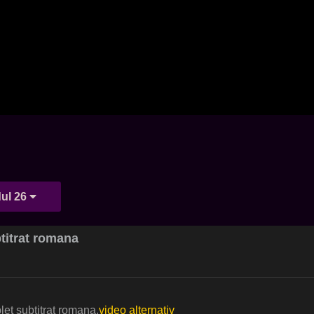
ul 26
btitrat romana
let subtitrat romana.
video alternativ