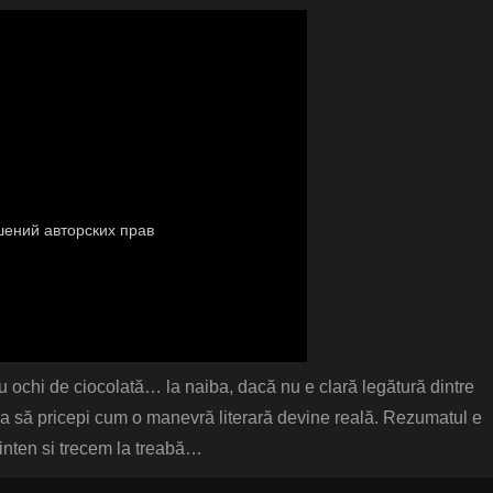
u ochi de ciocolată… la naiba, dacă nu e clară legătură dintre
k ca să pricepi cum o manevră literară devine reală. Rezumatul e
printen si trecem la treabă…