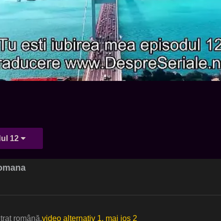
ul 12
 romana
itrat română.
video alternativ 1, mai jos 2