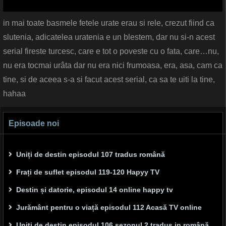
in mai toate basmele fetele urate erau si rele, crezut fiind ca
slutenia, adicatelea uratenia e un blestem, dar nu si-n acest
serial fireste turcesc, care e tot o poveste cu o fata, care…nu,
nu era tocmai urâta dar nu era nici frumoasa, era, asa, cam ca
tine, si de aceea s-a si facut acest serial, ca sa te uiti la tine,
hahaa
Episoade noi
Uniți de destin episodul 107 tradus română
Frați de suflet episodul 119-120 Hapyy TV
Destin și datorie, episodul 14 online happy tv
Jurământ pentru o viață episodul 112 Acasă TV online
Uniți de destin episodul 106 sezonul 2 tradus in română