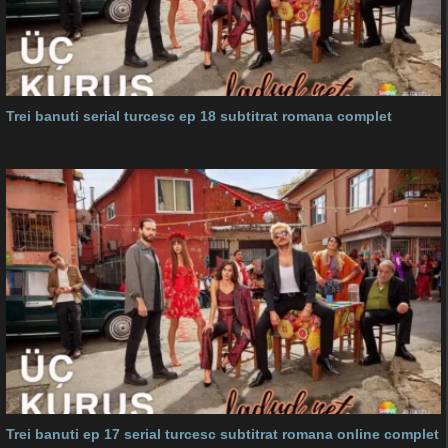
Trei banuti serial turcesc ep 18 subtitrat romana complet
Trei banuti ep 17 serial turcesc subtitrat romana online complet