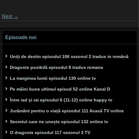
Posts
Next
→
navigation
Episoade noi
Uniți de destin episodul 106 sezonul 2 tradus in română
Dragoste posibilă episodul 8 tradus romana
La marginea lumii episodul 130 online tv
Pe mâini bune ultimul episod 52 online Kanal D
Între iad și rai episodul 6 (11-12) online happy tv
Jurământ pentru o viață episodul 111 Acasă TV online
Secretul care ne unește episodul 132 online tv
O dragoste episodul 117 sezonul 3 TV