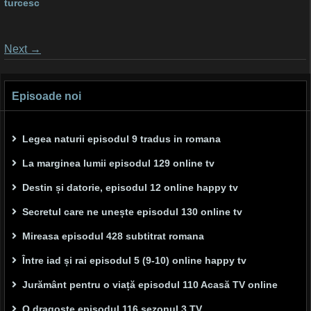
turcesc
Posts
Next
→
navigation
Episoade noi
Legea naturii episodul 9 tradus in romana
La marginea lumii episodul 129 online tv
Destin și datorie, episodul 12 online happy tv
Secretul care ne unește episodul 130 online tv
Mireasa episodul 428 subtitrat romana
Între iad și rai episodul 5 (9-10) online happy tv
Jurământ pentru o viață episodul 110 Acasă TV online
O dragoste episodul 116 sezonul 3 TV