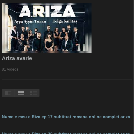
Ariza avarie
81 Videos
Numele meu e Riza ep 17 subtitrat romana online complet ariza