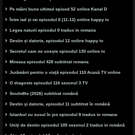
Pe mâini bune ultimul episod 52 online Kanal D
Între iad și rai episodul 6 (11-12) online happy tv
Legea naturii episodul 9 tradus in romana
Destin și datorie, episodul 12 online happy tv
Secretul care ne unește episodul 130 online tv
Mireasa episodul 428 subtitrat romana
Jurământ pentru o viață episodul 110 Acasă TV online
O dragoste episodul 116 sezonul 3 TV
Soulm8te (2026) subtitrat română
Destin și datorie, episodul 11 subtitrat în română
Istanbul cu susul în jos episodul 8 tradus in romana
Uniți de destin episodul 105 sezonul 2 tradus in română