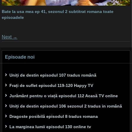
Bate la usa mea ep 41, sezonul 2 subtitrat romana toate
episoadele
Posts
Next
→
navigation
Episoade noi
Uniți de destin episodul 107 tradus română
Frați de suflet episodul 119-120 Hapyy TV
Jurământ pentru o viață episodul 112 Acasă TV online
Uniți de destin episodul 106 sezonul 2 tradus in română
Dragoste posibilă episodul 8 tradus romana
La marginea lumii episodul 130 online tv